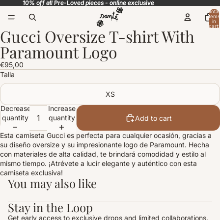
10% off all Pre-Loved pieces - online exclusive
10% off all Pre-Loved pieces - online exclusive
Total
items
in
cart:
Gucci Oversize T-shirt With
0
Open
image
Paramount Logo
in
full
€95,00
screen
Talla
XS
Decrease
Increase
quantity
quantity
Add to cart
Esta camiseta Gucci es perfecta para cualquier ocasión, gracias a
su diseño oversize y su impresionante logo de Paramount. Hecha
con materiales de alta calidad, te brindará comodidad y estilo al
mismo tiempo. ¡Atrévete a lucir elegante y auténtico con esta
camiseta exclusiva!
You may also like
Stay in the Loop
Get early access to exclusive drops and limited collaborations.